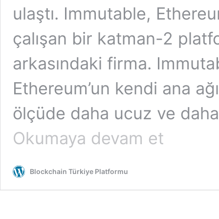
ulaştı. Immutable, Ethereu
çalışan bir katman-2 plat
arkasındaki firma. Immutab
Ethereum’un kendi ana ağı
ölçüde daha ucuz ve daha 
Ethereum
Okumaya devam et
tabanlı
NFT
oyun
Blockchain Türkiye Platformu
girişimi
Immutable
2,5
milyar
dolar