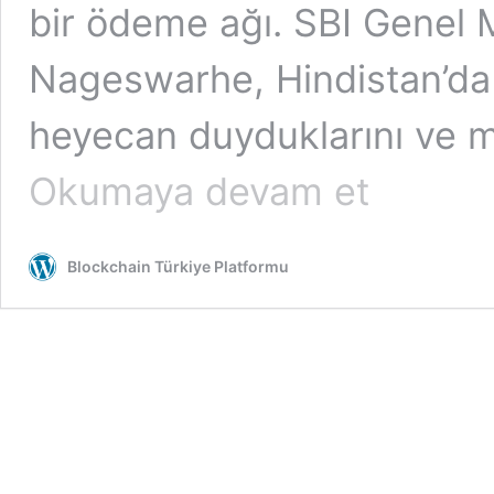
bir ödeme ağı. SBI Genel 
Nageswarhe, Hindistan’da 
heyecan duyduklarını ve m
Hindistan’ın
Okumaya devam et
en
büyük
bankası
Blockchain Türkiye Platformu
Liink
kullanacak