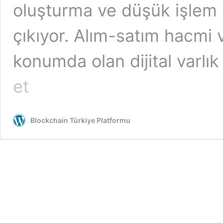
oluşturma ve düşük işlem ü
çıkıyor. Alım-satım hacmi 
konumda olan dijital varlı
Huobi
et
ECO
Chain
farklı
blokzincirleri
Blockchain Türkiye Platformu
arasında
hızlı
varlık
aktarımı
sağlayacak