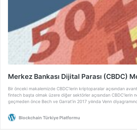
Merkez Bankası Dijital Parası (CBDC) Mo
Bir önceki makalemizde CBDC’lerin kriptoparalar açısından avanta
fintech başta olmak üzere diğer sektörler açısından CBDC’lerin ne
geçmeden önce Bech ve Garrat’in 2017 yılında Venn diyagramınd
Blockchain Türkiye Platformu