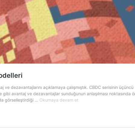
delleri
j ve dezavantajlarını açıklamaya çalışmıştık. CBDC serisinin üçüncü m
 gibi avantaj ve dezavantajlar sunduğunun anlaşılması noktasında önem
Merkez
a görselleştirdiği …
Okumaya devam et
Bankası
Dijital
Parası
(CBDC)
Modelleri