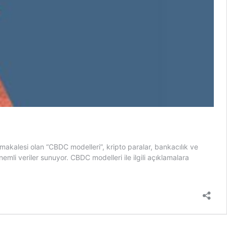
akalesi olan “CBDC modelleri”, kripto paralar, bankacılık ve
li veriler sunuyor. CBDC modelleri ile ilgili açıklamalara