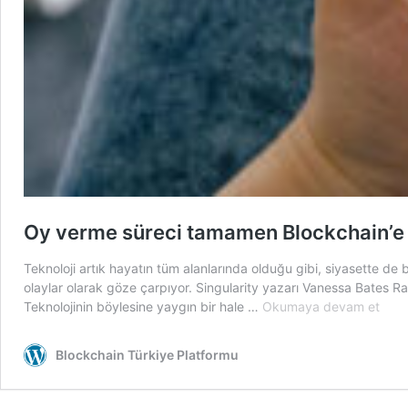
Oy verme süreci tamamen Blockchain’e t
Teknoloji artık hayatın tüm alanlarında olduğu gibi, siyasette d
olaylar olarak göze çarpıyor. Singularity yazarı Vanessa Bates R
Oy
Teknolojinin böylesine yaygın bir hale …
Okumaya devam et
ver
süre
Blockchain Türkiye Platformu
tam
Bloc
taşın