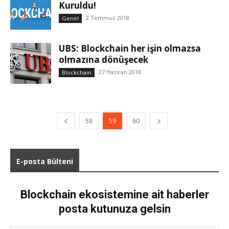
Kuruldu!
2 Temmuz 2018
Genel
UBS: Blockchain her işin olmazsa
olmazına dönüşecek
27 Haziran 2018
Blockchain
58
59
60
E-posta Bülteni
Blockchain ekosistemine ait haberler
posta kutunuza gelsin