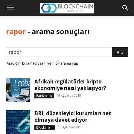
Blockchain
Türkiye
rapor
-
arama sonuçları
Platformu
Aradığını bulamadıysan, yeni bir arama yap
Afrikalı regülatörler kripto
ekonomiye nasıl yaklaşıyor?
14 Ağustos 2018
Bankacılık
BRI, düzenleyici kurumları net
olmaya davet ediyor
13 Ağustos 2018
Blockchain