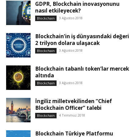
GDPR, Blockchain inovasyonunu
nasıl etkileyecek?
3 Ağustos 2018
Blockchain
Blockchain’in iş dünyasındaki değeri
2 trilyon dolara ulaşacak
3 Ağustos 2018
Blockchain
Blockchain tabanlı token’lar mercek
altında
3 Ağustos 2018
Blockchain
İngiliz milletvekilinden “Chief
Blockchain Officer” talebi
4 Temmuz 2018
Blockchain
Blockchain Türkiye Platformu