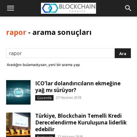
Blockchain
Türkiye
rapor
-
arama sonuçları
Platformu
Aradığını bulamadıysan, yeni bir arama yap
ICO’lar dolandırıcıların ekmeğine
yağ mı sürüyor?
27 Haziran 2018
Güvenlik
Türkiye, Blockchain Temelli Kredi
Derecelendirme Kuruluşuna liderlik
edebilir
22 Haziran 2018
Bankacılık