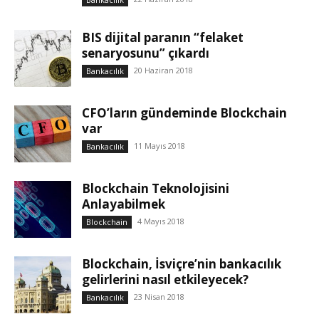
BIS dijital paranın “felaket
senaryosunu” çıkardı
20 Haziran 2018
Bankacılık
CFO’ların gündeminde Blockchain
var
11 Mayıs 2018
Bankacılık
Blockchain Teknolojisini
Anlayabilmek
4 Mayıs 2018
Blockchain
Blockchain, İsviçre’nin bankacılık
gelirlerini nasıl etkileyecek?
23 Nisan 2018
Bankacılık