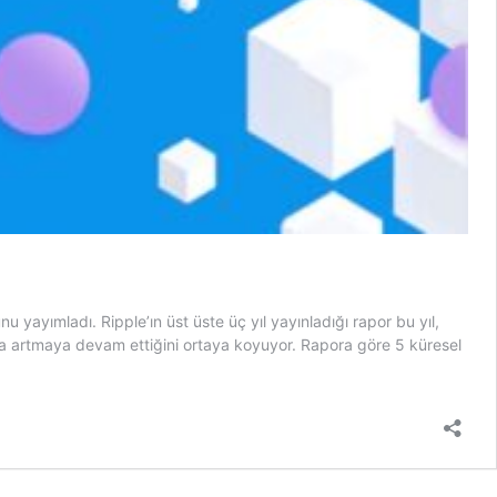
yayımladı. Ripple’ın üst üste üç yıl yayınladığı rapor bu yıl,
n da artmaya devam ettiğini ortaya koyuyor. Rapora göre 5 küresel