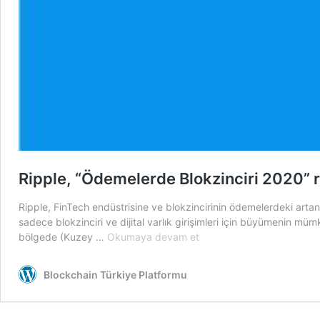
Ripple, “Ödemelerde Blokzinciri 2020” 
Ripple, FinTech endüstrisine ve blokzincirinin ödemelerdeki artan 
sadece blokzinciri ve dijital varlık girişimleri için büyümenin m
Ripple,
bölgede (Kuzey …
Okumaya devam et
“Ödemelerde
Blokzinciri
Blockchain Türkiye Platformu
2020”
raporunu
yayınladı