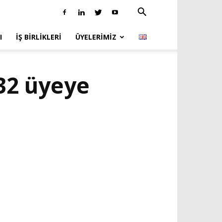
I
İŞ BIRLIKLERI
ÜYELERIMIZ
32 üyeye