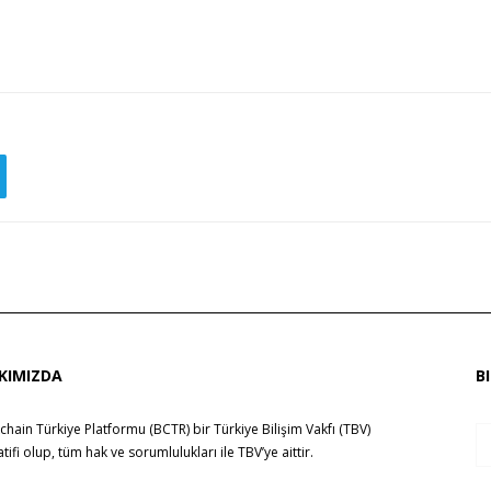
KIMIZDA
B
chain Türkiye Platformu (BCTR) bir
Türkiye Bilişim Vakfı (TBV)
yatifi olup, tüm hak ve sorumlulukları ile
TBV
’ye aittir.