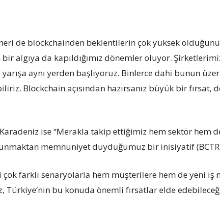
eri de blockchainden beklentilerin çok yüksek olduğunu 
ış bir algıya da kapıldığımız dönemler oluyor. Şirketlerim
ışa aynı yerden başlıyoruz. Binlerce dahi bunun üzerine 
riz. Blockchain açısından hazırsanız büyük bir fırsat, deği
radeniz ise “Merakla takip ettiğimiz hem sektör hem de
nmaktan memnuniyet duyduğumuz bir inisiyatif (BCTR).
ni çok farklı senaryolarla hem müşterilere hem de yeni i
 Türkiye’nin bu konuda önemli fırsatlar elde edebileceği