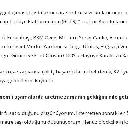
ygınlaşması, faydalarının araştırılması ve kullanımının a
chain Türkiye Platformu’nun (BCTR) Yürütme Kurulu tanıtıl
uk Eczacıbaşı, BKM Genel Müdürü Soner Canko, Accentur
rumlu Genel Müdür Yardımcısı Tolga Ulutaş, Boğaziçi Ve
 Özgür Güneri ve Ford Otosan CDO’su Hayriye Karakuzu Ka
ko, az zamanda çok iş başardıklarını belirterek, 32 üyey
ya geldiklerini kaydetti.
nemli aşamalarda üretme zamanın geldiğini dile getir
 bir fırsat olduğunu düşünüyorum. İnternetten sonraki e
lometre taşı olduğunu düşünüyorum. Henüz blockchain ko