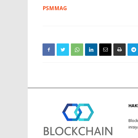
PSMMAG
HAK
Block
inisi