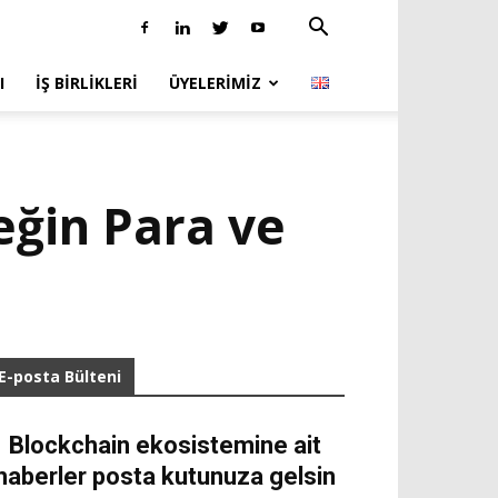
I
İŞ BIRLIKLERI
ÜYELERIMIZ
eğin Para ve
E-posta Bülteni
Blockchain ekosistemine ait
haberler posta kutunuza gelsin