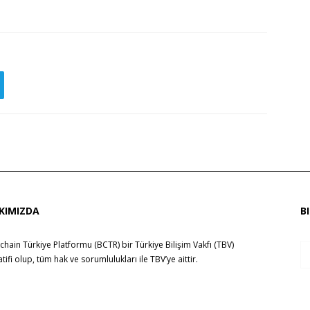
KIMIZDA
B
chain Türkiye Platformu (BCTR) bir
Türkiye Bilişim Vakfı (TBV)
yatifi olup, tüm hak ve sorumlulukları ile
TBV
’ye aittir.