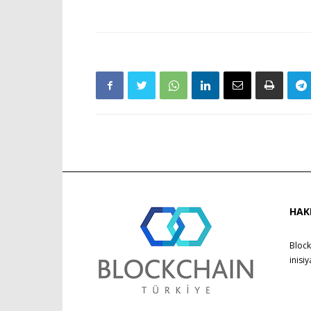
HAK
Block
inisi