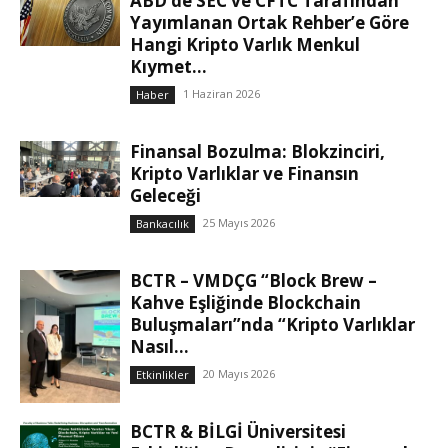
ABD’de SEC ve CFTC Tarafından
Yayımlanan Ortak Rehber’e Göre
Hangi Kripto Varlık Menkul
Kıymet...
1 Haziran 2026
Haber
Finansal Bozulma: Blokzinciri,
Kripto Varlıklar ve Finansın
Geleceği
25 Mayıs 2026
Bankacılık
BCTR – VMDÇG “Block Brew –
Kahve Eşliğinde Blockchain
Buluşmaları”nda “Kripto Varlıklar
Nasıl...
20 Mayıs 2026
Etkinlikler
BCTR & BİLGİ Üniversitesi