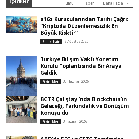
İçerikler
Tümü
Haber
Daha Fazla
a16z Kurucularından Tarihi Çağrı:
“Kriptoda Düzenlemesizlik En
Büyük Risktir”
3 Ağustos 2026
Blockchain
Türkiye Bilişim Vakfı Yönetim
Kurulu Toplantısında Bir Araya
Geldik
30 Haziran 2026
Etkinlikler
BCTR Çalıştayı’nda Blockchain’in
Geleceği, Farkındalık ve Dönüşüm
Konuşuldu
3 Haziran 2026
Etkinlikler