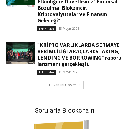
Etkinliğine Davetlisiniz “Finansal
Bozulma: Blokzincir,
Kriptovalyutalar ve Finansın
Geleceği”
13 Mayıs 2026
Etkinlikler
“KRİPTO VARLIKLARDA SERMAYE
VERİMLİLİĞİ ARAÇLARI:STAKING,
LENDING VE BORROWING” raporu
lansmanı gerçekleşti.
11 Mayıs 2026
Etkinlikler
Devamını Göster
Sorularla Blockchain