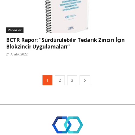
Raporlar
BCTR Rapor: “Sürdürülebilir Tedarik Zinciri İçin
Blokzincir Uygulamaları”
21 Aralık 2022
1
2
3