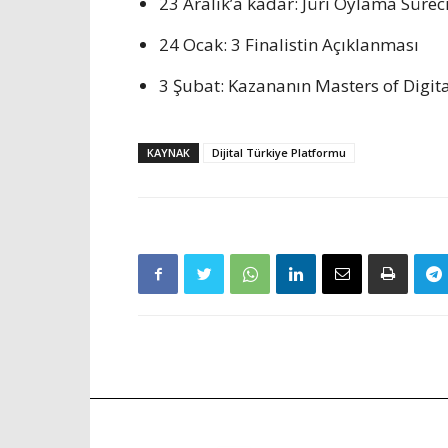
23 Aralık’a kadar: Jüri Oylama Sürec
24 Ocak: 3 Finalistin Açıklanması
3 Şubat: Kazananın Masters of Digit
KAYNAK
Dijital Türkiye Platformu