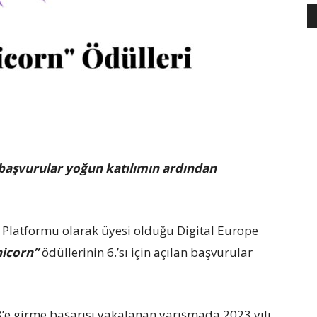
n başvurular yoğun katılımın ardından
ye Platformu olarak üyesi olduğu Digital Europe
nicorn”
ödüllerinin 6.’sı için açılan başvurular
k 3’e girme başarısı yakalanan yarışmada 2023 yılı