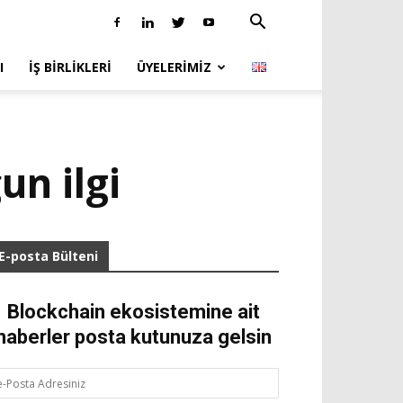
I
İŞ BIRLIKLERI
ÜYELERIMIZ
un ilgi
E-posta Bülteni
Blockchain ekosistemine ait
haberler posta kutunuza gelsin