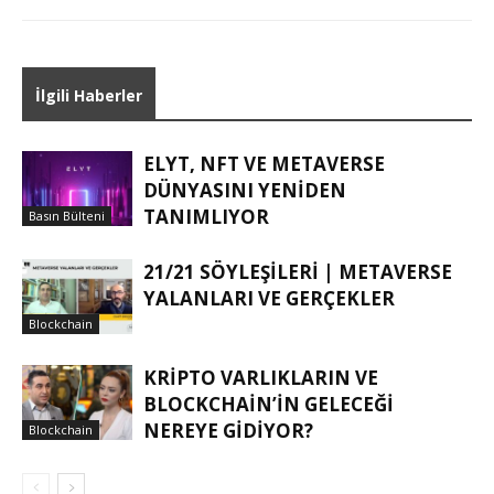
İlgili Haberler
ELYT, NFT VE METAVERSE
DÜNYASINI YENIDEN
TANIMLIYOR
Basın Bülteni
21/21 SÖYLEŞILERI | METAVERSE
YALANLARI VE GERÇEKLER
Blockchain
KRIPTO VARLIKLARIN VE
BLOCKCHAIN’IN GELECEĞI
NEREYE GIDIYOR?
Blockchain