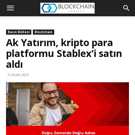
Blockchain
Türkiye
Basın Bülteni
Blockchain
Platformu
Ak Yatırım, kripto para
platformu Stablex’i satın
aldı
12 Aralık 2023