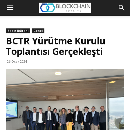
Blockchain
Türkiye
Basın Bülteni
Genel
Platformu
BCTR Yürütme Kurulu
Toplantısı Gerçekleşti
26 Ocak 2024