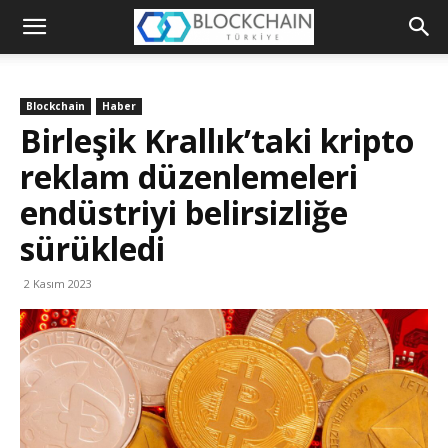
Blockchain
Türkiye
Blockchain
Haber
Platformu
Birleşik Krallık’taki kripto
reklam düzenlemeleri
endüstriyi belirsizliğe
sürükledi
2 Kasım 2023