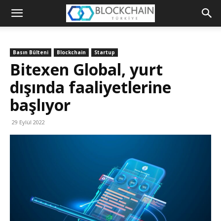
Blockchain
Türkiye
Basın Bülteni
Blockchain
Startup
Platformu
Bitexen Global, yurt
dışında faaliyetlerine
başlıyor
29 Eylül 2022