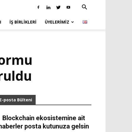
I
İŞ BIRLIKLERI
ÜYELERIMIZ
formu
ruldu
E-posta Bülteni
Blockchain ekosistemine ait
haberler posta kutunuza gelsin