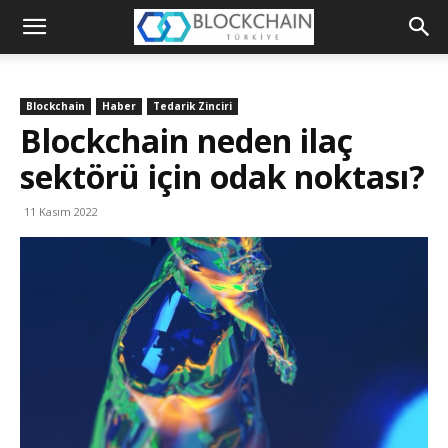
Blockchain
Türkiye
Blockchain
Haber
Tedarik Zinciri
Platformu
Blockchain neden ilaç
sektörü için odak noktası?
11 Kasım 2022