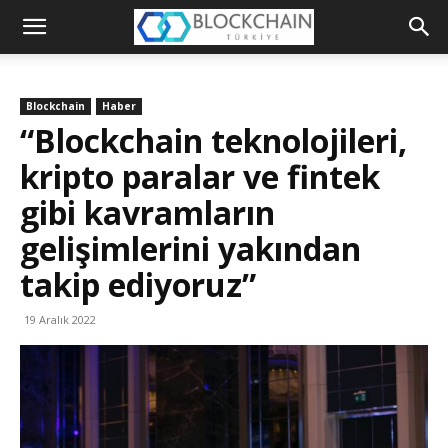
Blockchain
Türkiye
Blockchain
Haber
Platformu
“Blockchain teknolojileri,
kripto paralar ve fintek
gibi kavramların
gelişimlerini yakından
takip ediyoruz”
19 Aralık 2022