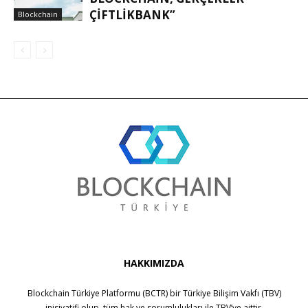
ÇIFTLIKBANK”
Blockchain
HAKKIMIZDA
Blockchain Türkiye Platformu (BCTR) bir
Türkiye Bilişim Vakfı (TBV)
inisiyatifi olup, tüm hak ve sorumlulukları ile
TBV
’ye aittir.