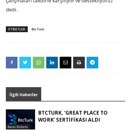
çalışmaları takdirle karşılıyor ve destekliyoruz”
dedi.
ETIKETLER
BtcTurk
İlgili Haberler
BTCTURK, ‘GREAT PLACE TO
WORK’ SERTIFIKASI ALDI
Basın Bülteni