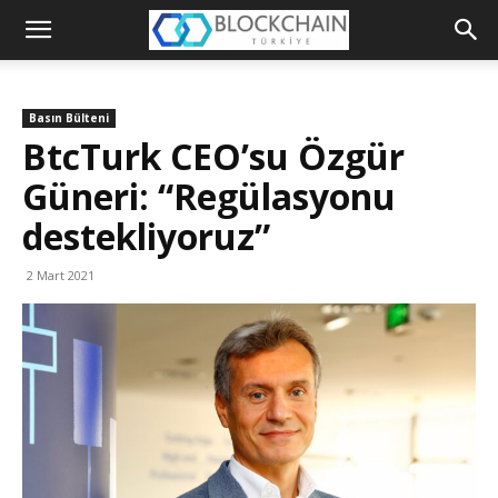
Blockchain
Türkiye
Basın Bülteni
Platformu
BtcTurk CEO’su Özgür
Güneri: “Regülasyonu
destekliyoruz”
2 Mart 2021