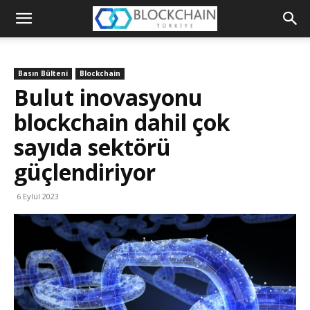
Blockchain
Türkiye
Basın Bülteni
Blockchain
Platformu
Bulut inovasyonu
blockchain dahil çok
sayıda sektörü
güçlendiriyor
6 Eylül 2023