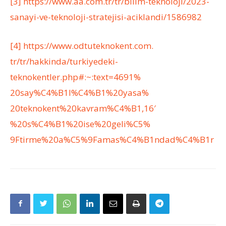
[3]
https://www.aa.com.tr/tr/
bilim-teknoloji/2023-
sanayi-
ve-teknoloji-stratejisi-
aciklandi/1586982
[4]
https://www.odtuteknokent.com.
tr/tr/hakkinda/turkiyedeki-
teknokentler.php#:~:text=4691%
20say%C4%B1l%C4%B1%20yasa%
20teknokent%20kavram%C4%B1,16′
%20s%C4%B1%20ise%20geli%C5%
9Ftirme%20a%C5%9Famas%C4%
B1ndad%C4%B1r