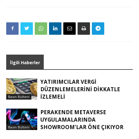
İlgili Haberler
YATIRIMCILAR VERGI
DÜZENLEMELERINI DIKKATLE
IZLEMELI
Basın Bülteni
PERAKENDE METAVERSE
UYGULAMALARINDA
SHOWROOM’LAR ÖNE ÇIKIYOR
Basın Bülteni