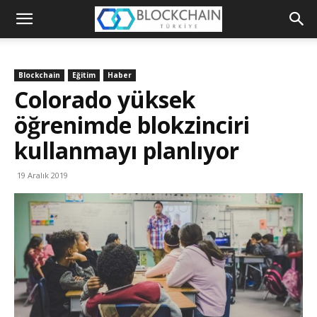
Blockchain
Türkiye
Blockchain
Eğitim
Haber
Platformu
Colorado yüksek
öğrenimde blokzinciri
kullanmayı planlıyor
19 Aralık 2019