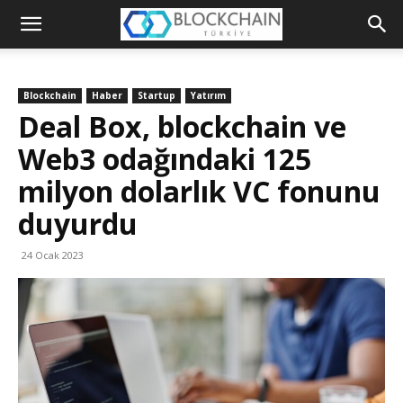
Blockchain
Türkiye
Blockchain
Haber
Startup
Yatırım
Platformu
Deal Box, blockchain ve
Web3 odağındaki 125
milyon dolarlık VC fonunu
duyurdu
24 Ocak 2023