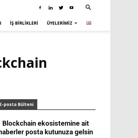
I
İŞ BIRLIKLERI
ÜYELERIMIZ
ckchain
E-posta Bülteni
Blockchain ekosistemine ait
haberler posta kutunuza gelsin