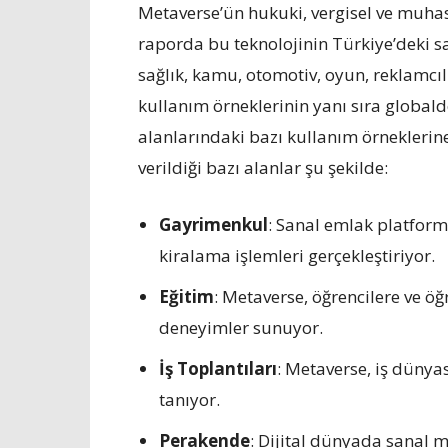
Metaverse’ün hukuki, vergisel ve muhas
raporda bu teknolojinin Türkiye’deki sav
sağlık, kamu, otomotiv, oyun, reklamcı
kullanım örneklerinin yanı sıra globa
alanlarındaki bazı kullanım örneklerine
verildiği bazı alanlar şu şekilde:
Gayrimenkul
: Sanal emlak platform
kiralama işlemleri gerçekleştiriyor.
Eğitim
: Metaverse, öğrencilere ve ö
deneyimler sunuyor.
İş Toplantıları
: Metaverse, iş düny
tanıyor.
Perakende
: Dijital dünyada sanal m