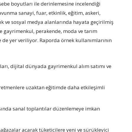
ebe boyutları ile derinlemesine incelendiği
unma sanayi, fuar, etkinlik, eğitim, askeri,
lık ve sosyal medya alanlarında hayata geçirilmiş
lde gayrimenkul, perakende, moda ve tarım
 de yer veriliyor. Raporda örnek kullanımlarının
ları, dijital dünyada gayrimenkul alım satımı ve
ğretmenlere uzaktan eğitimde daha etkileşimli
asında sanal toplantılar düzenlemeye imkan
ağazalar açarak tüketicilere yeni ve sürükleyici