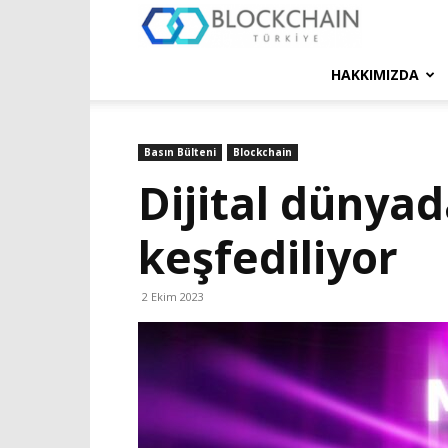
Blockchain
Türkiye
HAKKIMIZDA
Platformu
Basın Bülteni
Blockchain
Dijital dünyad
keşfediliyor
2 Ekim 2023