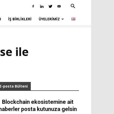
I
İŞ BIRLIKLERI
ÜYELERIMIZ
se ile
E-posta Bülteni
Blockchain ekosistemine ait
haberler posta kutunuza gelsin