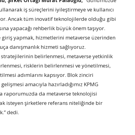
ü, Şirket Ortağı Murat Palaoğlu, “
Günümüzde
llanarak iş süreçlerini iyileştirmeye ve kullanıcı
r. Ancak tüm inovatif teknolojilerde olduğu gibi
sına yapacağı rehberlik büyük önem taşıyor.
 giriş yapmak, hizmetlerini metaverse üzerinden
ça danışmanlık hizmeti sağlıyoruz.
tratejilerinin belirlenmesi, metaverse yetkinlik
lirlenmesi, risklerin belirlenmesi ve yönetilmesi,
lmesi adımlarını kapsıyor. Blok zinciri
nın gelişmesi amacıyla hazırladığımız KPMG
ma raporumuzda da metaverse teknolojisi
isteyen şirketlere referans niteliğinde bir
.” dedi.