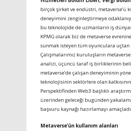
Hizmetleri Bölüm Lideri, Vergi Bölüm
birçok şirket ve endüstri, metaverse’ü ku
deneyimini zenginleştirmeye odaklanıyo
bu teknolojide de uzmanların iş dünya
KPMG olarak biz de metaverse evrenine
sunmak isteyen tüm oyunculara uçtan u
Çalışmalarımız kuruluşların metaverse s
analizi, üçüncü taraf iş birliklerinin be
metaverse’de çalışan deneyiminin yöneti
teknolojisinin sektörlere olan katkısı
Perspektifinden Web3 başlıklı araştır
üzerinden geleceği bugünden yakalamak 
başvuru kaynağı hazırlamayı amaçladık
Metaverse’ün kullanım alanları