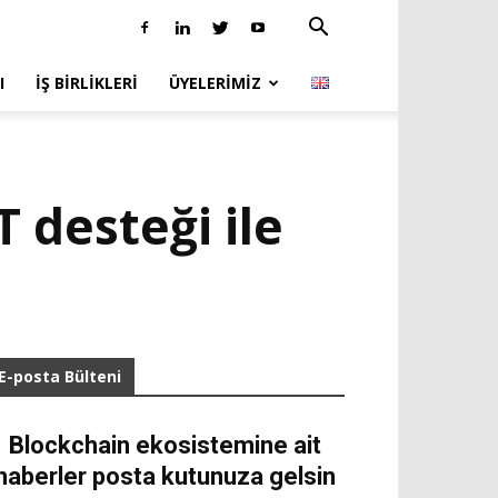
I
İŞ BIRLIKLERI
ÜYELERIMIZ
 desteği ile
E-posta Bülteni
Blockchain ekosistemine ait
haberler posta kutunuza gelsin