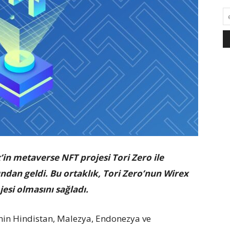
ex’in metaverse NFT projesi Tori Zero ile
ından geldi. Bu ortaklık, Tori Zero’nun Wirex
esi olmasını sağladı.
inin Hindistan, Malezya, Endonezya ve