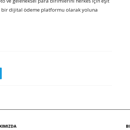
to ve geleneksel para birimlerini herkes için eşit
if bir dijital ödeme platformu olarak yoluna
KIMIZDA
B