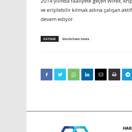
2014 yılında faaliyete geçen Wirex, krip
ve erişilebilir kılmak adına çalışan akt
devam ediyor.
KAYNAK
blockchain.news
HAK