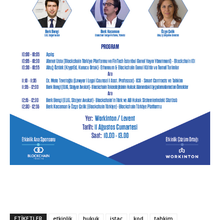
ETIKETLER
etkinlik
hukuk
istac
kod
tahkim