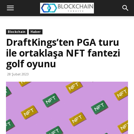
Blockchain
Türkiye
Blockchain
Haber
Platformu
DraftKings’ten PGA turu
ile ortaklaşa NFT fantezi
golf oyunu
28 Şubat 2023