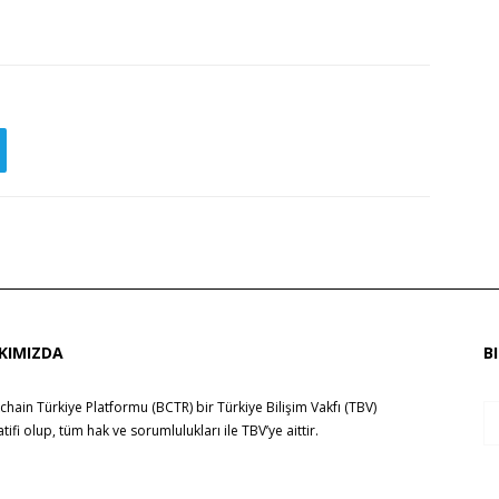
KIMIZDA
B
chain Türkiye Platformu (BCTR) bir
Türkiye Bilişim Vakfı (TBV)
yatifi olup, tüm hak ve sorumlulukları ile
TBV
’ye aittir.