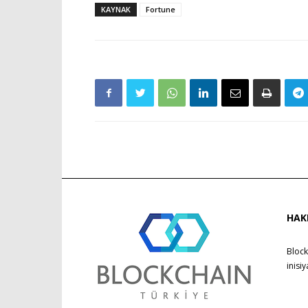
KAYNAK
Fortune
HAK
Block
inisi