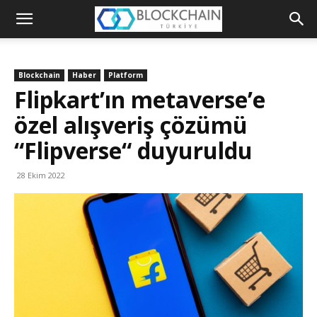
Blockchain
Türkiye
Blockchain
Haber
Platform
Platformu
Flipkart’ın metaverse’e
özel alışveriş çözümü
“Flipverse“ duyuruldu
28 Ekim 2022