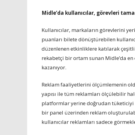
Midle
’
da kullanıcılar, g
ö
revleri tam
Kullanıcılar, markaların görevlerini ye
puanları bilete dönüştürebilen kullanıcıl
düzenlenen etkinliklere katılarak çeşitl
rekabetçi bir ortam sunan Midle
’
da en 
kazanıyor.
Reklam faaliyetlerini ölçümlemenin o
yapısı ile tüm reklamları ölçülebilir hal
platformlar yerine doğrudan tüketiciyi
bir panel üzerinden reklam oluşturulab
kullanıcılar reklamları sadece görmekl