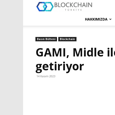
Blockchain
Türkiye
HAKKIMIZDA
Platformu
Basın Bülteni
Blockchain
GAMI, Midle i
getiriyor
14 Kasım 2023