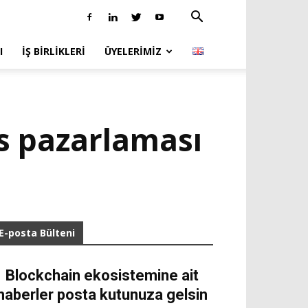
I
İŞ BIRLIKLERI
ÜYELERIMIZ
s pazarlaması
E-posta Bülteni
Blockchain ekosistemine ait
haberler posta kutunuza gelsin