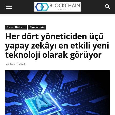
Blockchain
Türkiye
Basın Bülteni
Blockchain
Platformu
Her dört yöneticiden üçü
yapay zekâyı en etkili yeni
teknoloji olarak görüyor
29 Kasım 2023