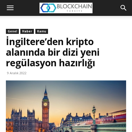
Blockchain
Türkiye
Genel
Haber
Kamu
Platformu
İngiltere’den kripto
alanında bir dizi yeni
regülasyon hazırlığı
9 Aralık 2022