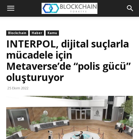
Blockchain
Türkiye
Blockchain
Haber
Kamu
Platformu
INTERPOL, dijital suçlarla
mücadele için
Metaverse’de “polis gücü”
oluşturuyor
25 Ekim 2022