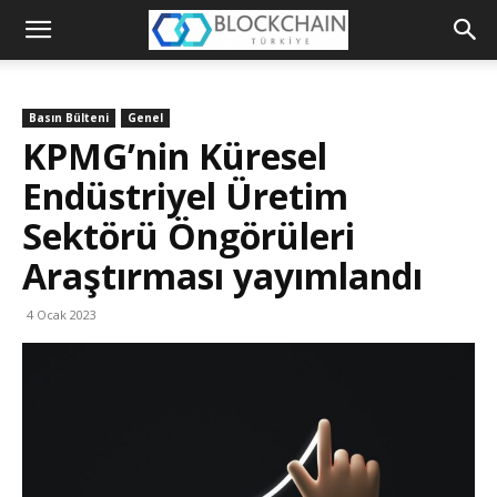
Blockchain
Türkiye
Basın Bülteni
Genel
Platformu
KPMG’nin Küresel
Endüstriyel Üretim
Sektörü Öngörüleri
Araştırması yayımlandı
4 Ocak 2023