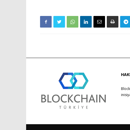
HAK
Block
inisi