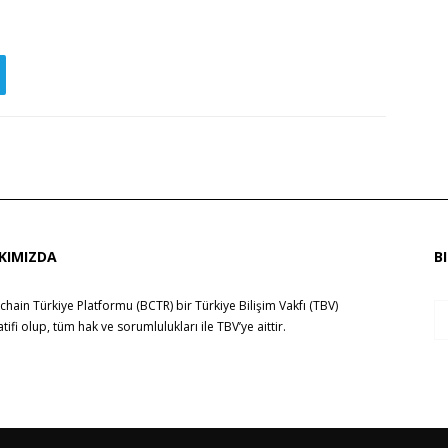
KIMIZDA
B
chain Türkiye Platformu (BCTR) bir
Türkiye Bilişim Vakfı (TBV)
yatifi olup, tüm hak ve sorumlulukları ile
TBV
’ye aittir.