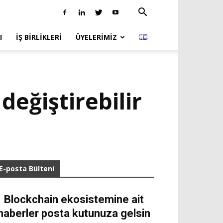
I
İŞ BIRLIKLERI
ÜYELERIMIZ
değiştirebilir
E-posta Bülteni
Blockchain ekosistemine ait
haberler posta kutunuza gelsin