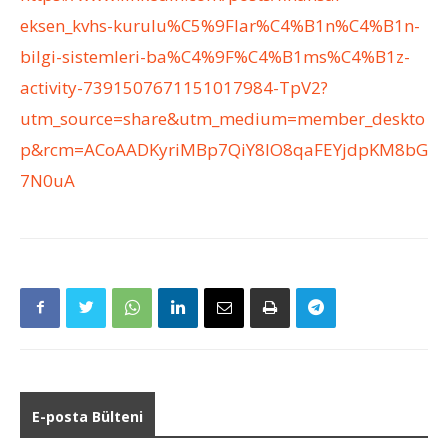
eksen_kvhs-kurulu%C5%9Flar%C4%B1n%C4%B1n-
bilgi-sistemleri-ba%C4%9F%C4%B1ms%C4%B1z-
activity-7391507671151017984-TpV2?
utm_source=share&utm_medium=member_deskto
p&rcm=ACoAADKyriMBp7QiY8IO8qaFEYjdpKM8bG
7N0uA
E-posta Bülteni