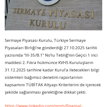
Sermaye Piyasası Kurulu, Türkiye Sermaye
Piyasaları Birliği’ne gönderdiği 27.10.2025 tarihli
yazısında “III-35/B.1” No’lu Tebliğ’nin Geç
ic
i 1 inci
maddesi 2. Fıkra hükmünce KVHS Kuruluşların
31.12.2025 tarihine kadar Kurul’a iletecekleri bilgi
sistemleri bağımsız denetim raporlarının
kapsamını TÜBİTAK Altyapı Kriterlerini de içerecek
şekilde sağlanması gerektiğine dikkat çekti.
https://www.linkedin.com/posts/finansal-