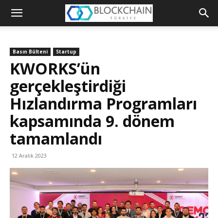
Blockchain
Türkiye
Basın Bülteni
Startup
Platformu
KWORKS’ün
gerçekleştirdiği
Hızlandırma Programları
kapsamında 9. dönem
tamamlandı
12 Aralık 2023