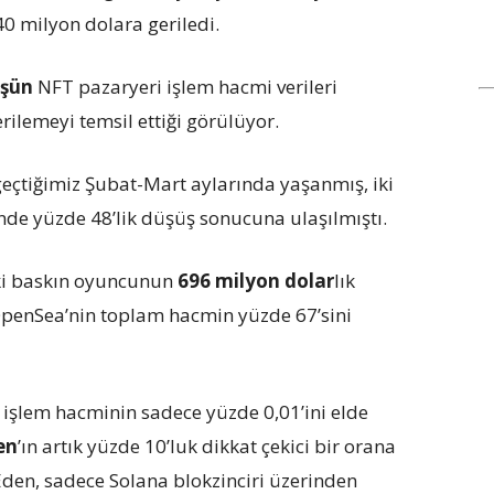
40 milyon dolara geriledi.
üşün
NFT pazaryeri işlem hacmi verileri
ilemeyi temsil ettiği görülüyor.
eçtiğimiz Şubat-Mart aylarında yaşanmış, iki
nde yüzde 48’lik düşüş sonucuna ulaşılmıştı.
aki baskın oyuncunun
696 milyon dolar
lık
penSea’nin toplam hacmin yüzde 67’sini
işlem hacminin sadece yüzde 0,01’ini elde
en
’ın artık yüzde 10’luk dikkat çekici bir orana
Eden, sadece Solana blokzinciri üzerinden