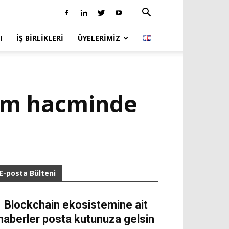
I
İŞ BIRLIKLERI
ÜYELERIMIZ
lem hacminde
E-posta Bülteni
Blockchain ekosistemine ait
haberler posta kutunuza gelsin