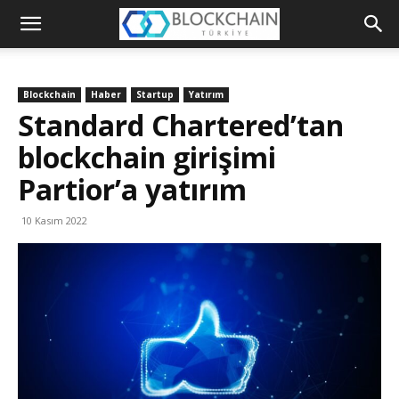
Blockchain
Türkiye
Blockchain
Haber
Startup
Yatırım
Platformu
Standard Chartered’tan
blockchain girişimi
Partior’a yatırım
10 Kasım 2022