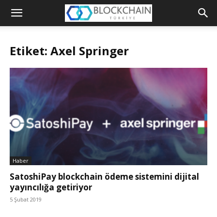
Blockchain
Türkiye
Etiket: Axel Springer
Platformu
Haber
SatoshiPay blockchain ödeme sistemini dijital
yayıncılığa getiriyor
5 Şubat 2019