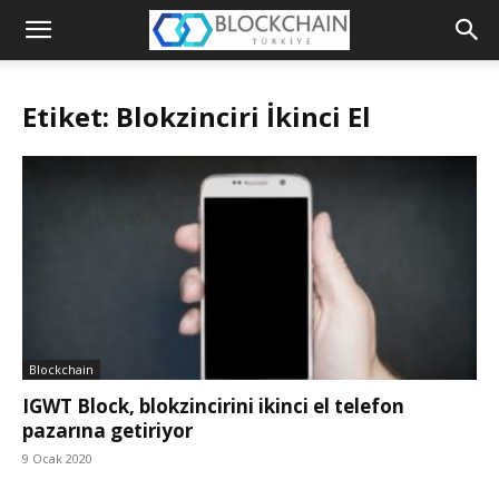
Blockchain
Türkiye
Etiket: Blokzinciri İkinci El
Platformu
Blockchain
IGWT Block, blokzincirini ikinci el telefon
pazarına getiriyor
9 Ocak 2020