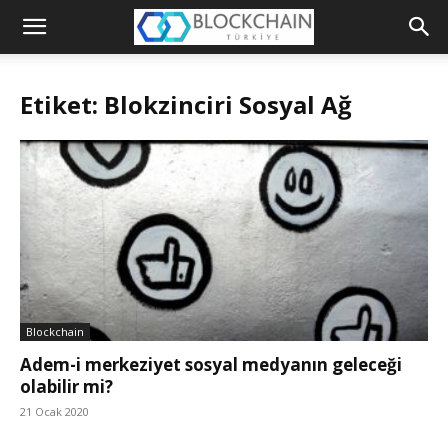
Blockchain
Türkiye
Etiket: Blokzinciri Sosyal Ağ
Platformu
Blockchain
Adem-i merkeziyet sosyal medyanın geleceği
olabilir mi?
21 Ocak 2020