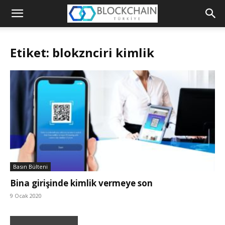
Blockchain
Türkiye
Etiket: blokznciri kimlik
Platformu
Basın Bülteni
Bina girişinde kimlik vermeye son
9 Ocak 2020