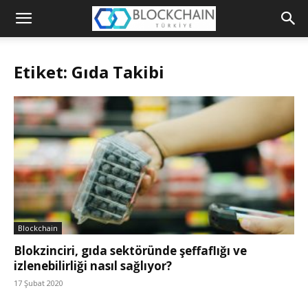
Blockchain
Türkiye
Etiket: Gıda Takibi
Platformu
Blockchain
Blokzinciri, gıda sektöründe şeffaflığı ve
izlenebilirliği nasıl sağlıyor?
17 Şubat 2020