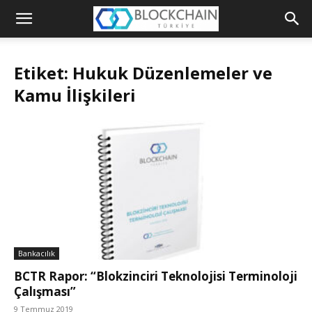
Blockchain
Türkiye
Etiket: Hukuk Düzenlemeler ve
Platformu
Kamu İlişkileri
Bankacılık
BCTR Rapor: “Blokzinciri Teknolojisi Terminoloji
Çalışması”
9 Temmuz 2019